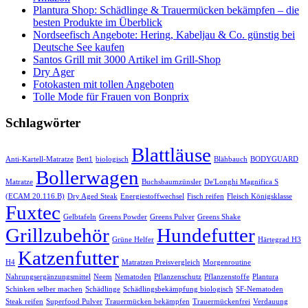
Plantura Shop: Schädlinge & Trauermücken bekämpfen – die
besten Produkte im Überblick
Nordseefisch Angebote: Hering, Kabeljau & Co. günstig bei
Deutsche See kaufen
Santos Grill mit 3000 Artikel im Grill-Shop
Dry Ager
Fotokasten mit tollen Angeboten
Tolle Mode für Frauen von Bonprix
Schlagwörter
Blattläuse
Anti-Kartell-Matratze
Bett1
biologisch
Blähbauch
BODYGUARD
Bollerwagen
Matratze
Buchsbaumzünsler
De'Longhi Magnifica S
(ECAM 20.116.B)
Dry Aged Steak
Energiestoffwechsel
Fisch reifen
Fleisch Königsklasse
Fuxtec
Gelbtafeln
Greens Powder
Greens Pulver
Greens Shake
Grillzubehör
Hundefutter
Grüne Helfer
Härtegrad H3
Katzenfutter
H4
Matratzen Preisvergleich
Morgenroutine
Nahrungsergänzungsmittel
Neem
Nematoden
Pflanzenschutz
Pflanzenstoffe
Plantura
Schinken selber machen
Schädlinge
Schädlingsbekämpfung biologisch
SF-Nematoden
Steak reifen
Superfood Pulver
Trauermücken bekämpfen
Trauermückenfrei
Verdauung