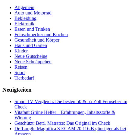
Allgemein
Auto und Motorrad
Bekleidung
Elektronik
Essen und Trinken
Feinschmecker und Kochen
Gesundheit und Körper
Haus und Garten
Kinder
Neue Gutscheine
Neue Schnäppchen
Reisen
Sport
Tierbedarf
Neuigkeiten
Smart TV Vergleich: Die besten 50 & 55 Zoll Fernseher im
Check
Vitafant Grüne Helfer – Erfahrungen, Inhaltsstoffe &
Wirkung
Geschützt: Bett1 Matratze: Das Original im Check
De’Longhi Magnifica S ECAM 20.116.B günstiger als bei
Amazon