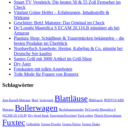
Smart TV Vergleich: Die besten 50 & 55 Zoll Fernseher im
Check
Vitafant Grüne Helfer – Erfahrungen, Inhaltsstoffe &
Wirkung
Geschützt: Bett1 Matratze: Das Original im Check
De’Longhi Magnifica S ECAM 20.116.B günstiger als bei
Amazon
Plantura Shop: Schädlinge & Trauermücken bekämpfen – die
besten Produkte im Überblick
Nordseefisch Angebote: Hering, Kabeljau & Co. günstig bei
Deutsche See kaufen
Santos Grill mit 3000 Artikel im Grill-Shop
Dry Ager
Fotokasten mit tollen Angeboten
Tolle Mode für Frauen von Bonprix
Schlagwörter
Blattläuse
Anti-Kartell-Matratze
Bett1
biologisch
Blähbauch
BODYGUARD
Bollerwagen
Matratze
Buchsbaumzünsler
De'Longhi Magnifica S
(ECAM 20.116.B)
Dry Aged Steak
Energiestoffwechsel
Fisch reifen
Fleisch Königsklasse
Fuxtec
Gelbtafeln
Greens Powder
Greens Pulver
Greens Shake