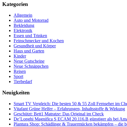
Kategorien
Allgemein
Auto und Motorrad
Bekleidung
Elektronik
Essen und Trinken
Feinschmecker und Kochen
Gesundheit und Körper
Haus und Garten
Kinder
Neue Gutscheine
Neue Schnäppchen
Reisen
Sport
Tierbedarf
Neuigkeiten
Smart TV Vergleich: Die besten 50 & 55 Zoll Fernseher im Ch
Vitafant Grüne Helfer – Erfahrungen, Inhaltsstoffe & Wirkung
Geschützt: Bett1 Matratze: Das Original im Check
De’Longhi Magnifica S ECAM 20.116.B günstiger als bei Am
Plantura Shop: Schädlinge & Trauermücken bekämpfen – die b